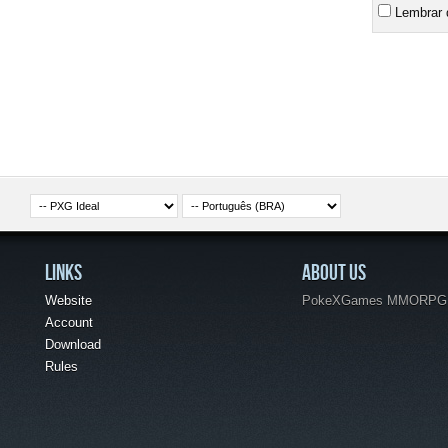
Lembrar 
LINKS
ABOUT US
Website
PokeXGames MMORPG, joi
Account
Download
Rules