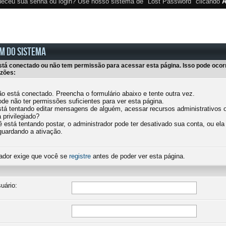
eceu sua senha ou login? Use nosso sistema de "Lost Password" clicando
A
M DO SISTEMA
stá conectado ou não tem permissão para acessar esta página. Isso pode ocor
azões:
o está conectado. Preencha o formulário abaixo e tente outra vez.
de não ter permissões suficientes para ver esta página.
tá tentando editar mensagens de alguém, acessar recursos administrativos o
 privilegiado?
 está tentando postar, o administrador pode ter desativado sua conta, ou ela
guardando a ativação.
ador exige que você se
registre
antes de poder ver esta página.
uário: