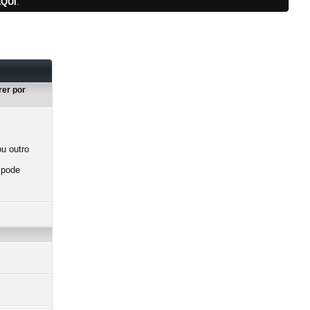
QUI
.
rer por
u outro
 pode