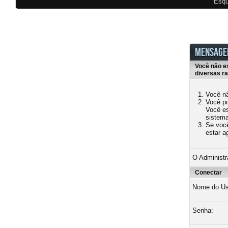
Esqu
MENSAGE
Você não e
diversas r
Você nã
Você po
Você es
sistema
Se você
estar a
O Administr
Conectar
Nome do Us
Senha: